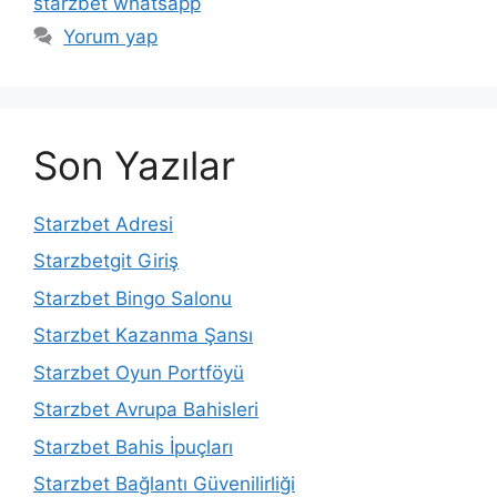
starzbet whatsapp
Yorum yap
Son Yazılar
Starzbet Adresi
Starzbetgit Giriş
Starzbet Bingo Salonu
Starzbet Kazanma Şansı
Starzbet Oyun Portföyü
Starzbet Avrupa Bahisleri
Starzbet Bahis İpuçları
Starzbet Bağlantı Güvenilirliği