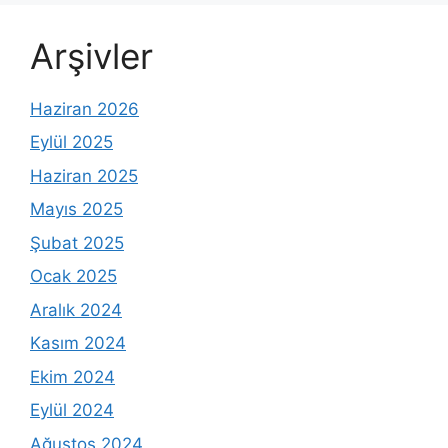
Arşivler
Haziran 2026
Eylül 2025
Haziran 2025
Mayıs 2025
Şubat 2025
Ocak 2025
Aralık 2024
Kasım 2024
Ekim 2024
Eylül 2024
Ağustos 2024