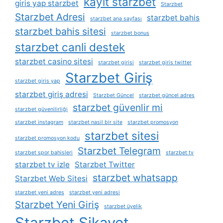
kayit starzbet
giris yap starzbet
Starzbet
Starzbet Adresi
starzbet bahis
starzbet ana sayfası
starzbet bahis sitesi
starzbet bonus
starzbet canli destek
starzbet casino sitesi
starzbet girisi
starzbet giris twitter
Starzbet Giriş
starzbet giris yap
starzbet giriş adresi
Starzbet Güncel
starzbet güncel adres
starzbet güvenlir mi
starzbet güvenilirliği
starzbet instagram
starzbet nasil bir site
starzbet promosyon
starzbet sitesi
starzbet promosyon kodu
Starzbet Telegram
starzbet spor bahisleri
starzbet tv
starzbet tv izle
Starzbet Twitter
starzbet whatsapp
Starzbet Web Sitesi
starzbet yeni adres
starzbet yeni adresi
Starzbet Yeni Giriş
starzbet üyelik
Starzbet Şikayet