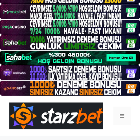
İçeriğe
atla
Menü