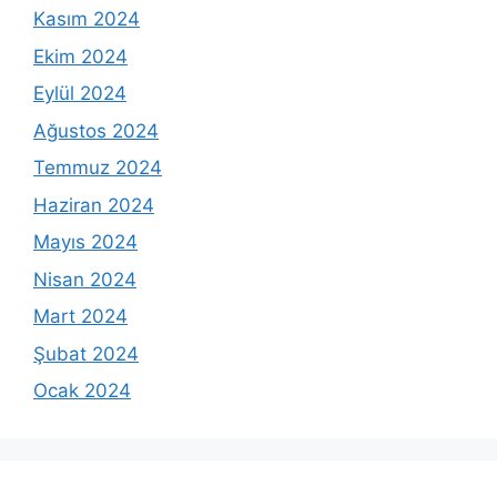
Kasım 2024
Ekim 2024
Eylül 2024
Ağustos 2024
Temmuz 2024
Haziran 2024
Mayıs 2024
Nisan 2024
Mart 2024
Şubat 2024
Ocak 2024