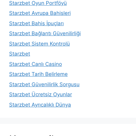
Starzbet Oyun Portföyü
Starzbet Avrupa Bahisleri
Starzbet Bahis İpuçları
Starzbet Bağlantı Güvenilirliği
Starzbet Sistem Kontrolü
Starzbet
Starzbet Canlı Casino
Starzbet Tarih Belirleme
Starzbet Güvenilirlik Sorgusu
Starzbet Ücretsiz Oyunlar
Starzbet Ayrıcalıklı Dünya