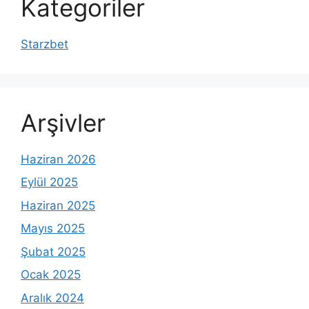
Kategoriler
Starzbet
Arşivler
Haziran 2026
Eylül 2025
Haziran 2025
Mayıs 2025
Şubat 2025
Ocak 2025
Aralık 2024