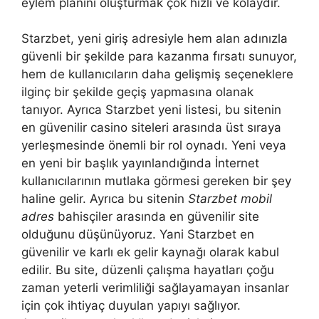
eylem planını oluşturmak çok hızlı ve kolaydır.
Starzbet, yeni giriş adresiyle hem alan adınızla
güvenli bir şekilde para kazanma fırsatı sunuyor,
hem de kullanıcıların daha gelişmiş seçeneklere
ilginç bir şekilde geçiş yapmasına olanak
tanıyor. Ayrıca Starzbet yeni listesi, bu sitenin
en güvenilir casino siteleri arasında üst sıraya
yerleşmesinde önemli bir rol oynadı. Yeni veya
en yeni bir başlık yayınlandığında İnternet
kullanıcılarının mutlaka görmesi gereken bir şey
haline gelir. Ayrıca bu sitenin
Starzbet mobil
adres
bahisçiler arasında en güvenilir site
olduğunu düşünüyoruz. Yani Starzbet en
güvenilir ve karlı ek gelir kaynağı olarak kabul
edilir. Bu site, düzenli çalışma hayatları çoğu
zaman yeterli verimliliği sağlayamayan insanlar
için çok ihtiyaç duyulan yapıyı sağlıyor.