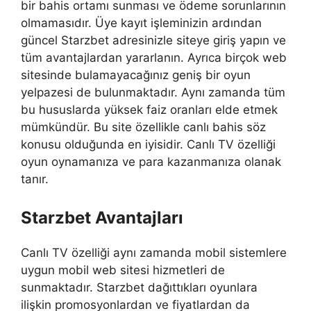
bir bahis ortamı sunması ve ödeme sorunlarının
olmamasıdır. Üye kayıt işleminizin ardından
güncel Starzbet adresinizle siteye giriş yapın ve
tüm avantajlardan yararlanın. Ayrıca birçok web
sitesinde bulamayacağınız geniş bir oyun
yelpazesi de bulunmaktadır. Aynı zamanda tüm
bu hususlarda yüksek faiz oranları elde etmek
mümkündür. Bu site özellikle canlı bahis söz
konusu olduğunda en iyisidir. Canlı TV özelliği
oyun oynamanıza ve para kazanmanıza olanak
tanır.
Starzbet Avantajları
Canlı TV özelliği aynı zamanda mobil sistemlere
uygun mobil web sitesi hizmetleri de
sunmaktadır. Starzbet dağıttıkları oyunlara
ilişkin promosyonlardan ve fiyatlardan da