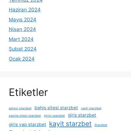
Haziran 2024
Mayıs 2024
Nisan 2024
Mart 2024
Şubat 2024
Ocak 2024
Etiketler
bahis sitesi starzbet
adresi starzbet
canli starzbet
giris starzbet
casino sitesi starzbet
girisi starzbet
kayit starzbet
giris yap starzbet
Starzbet