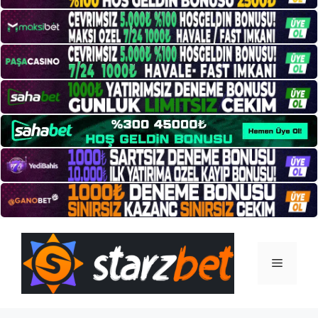
İçeriğe
atla
Menü