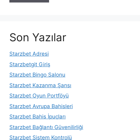
Son Yazılar
Starzbet Adresi
Starzbetgit Giriş
Starzbet Bingo Salonu
Starzbet Kazanma Şansı
Starzbet Oyun Portföyü
Starzbet Avrupa Bahisleri
Starzbet Bahis İpuçları
Starzbet Bağlantı Güvenilirliği
Starzbet Sistem Kontrolü