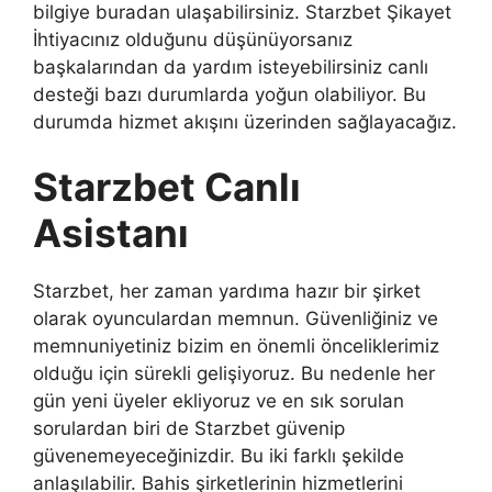
bilgiye buradan ulaşabilirsiniz. Starzbet Şikayet
İhtiyacınız olduğunu düşünüyorsanız
başkalarından da yardım isteyebilirsiniz canlı
desteği bazı durumlarda yoğun olabiliyor. Bu
durumda hizmet akışını üzerinden sağlayacağız.
Starzbet Canlı
Asistanı
Starzbet, her zaman yardıma hazır bir şirket
olarak oyunculardan memnun. Güvenliğiniz ve
memnuniyetiniz bizim en önemli önceliklerimiz
olduğu için sürekli gelişiyoruz. Bu nedenle her
gün yeni üyeler ekliyoruz ve en sık sorulan
sorulardan biri de Starzbet güvenip
güvenemeyeceğinizdir. Bu iki farklı şekilde
anlaşılabilir. Bahis şirketlerinin hizmetlerini