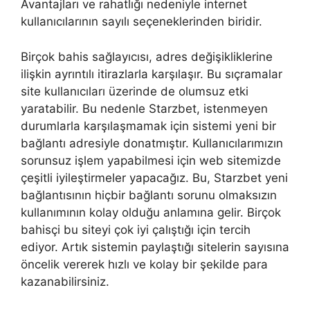
Avantajları ve rahatlığı nedeniyle internet
kullanıcılarının sayılı seçeneklerinden biridir.
Birçok bahis sağlayıcısı, adres değişikliklerine
ilişkin ayrıntılı itirazlarla karşılaşır. Bu sıçramalar
site kullanıcıları üzerinde de olumsuz etki
yaratabilir. Bu nedenle Starzbet, istenmeyen
durumlarla karşılaşmamak için sistemi yeni bir
bağlantı adresiyle donatmıştır. Kullanıcılarımızın
sorunsuz işlem yapabilmesi için web sitemizde
çeşitli iyileştirmeler yapacağız. Bu, Starzbet yeni
bağlantısının hiçbir bağlantı sorunu olmaksızın
kullanımının kolay olduğu anlamına gelir. Birçok
bahisçi bu siteyi çok iyi çalıştığı için tercih
ediyor. Artık sistemin paylaştığı sitelerin sayısına
öncelik vererek hızlı ve kolay bir şekilde para
kazanabilirsiniz.