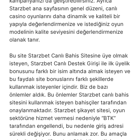
kampanyanızı da geliştirebilirsiniz. Ayrıca
Starzbet ana sayfasının genel düzeni, canlı
casino oyunlarını daha dinamik ve kaliteli bir
yapıyla değerlendirmenize ve istediğiniz oyun
modelinin kalite seviyesini değerlendirmenize
olanak tanır.
Bu site Starzbet Canlı Bahis Sitesine üye olmak
isteyen, Starzbet Canlı Destek Girişi ile ilk üyelik
bonusunu farklı bir isim altında almak isteyen ve
bu faydalı site bonuslarını farklı şekillerde
kullanmak isteyenler içindir. Biz de bazı
önlemler aldık. Bu önlemler Starzbet canlı bahis
sitesini kullanmak isteyen bahisçiler tarafından
onaylanmaktadır. Starzbet şikayet sitesi, oyun
sektörüne hizmet vermesi nedeniyle “BTK”
tarafından engellendi, bu nedenle giriş adresi
sürekli değişiyor. Bunu anlamak zor. Bu amaçla