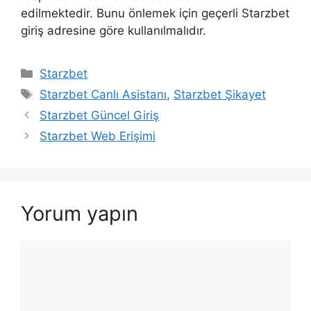
edilmektedir. Bunu önlemek için geçerli Starzbet
giriş adresine göre kullanılmalıdır.
Kategoriler
Starzbet
Etiketler
Starzbet Canlı Asistanı
,
Starzbet Şikayet
Starzbet Güncel Giriş
Starzbet Web Erişimi
Yorum yapın
Yorum