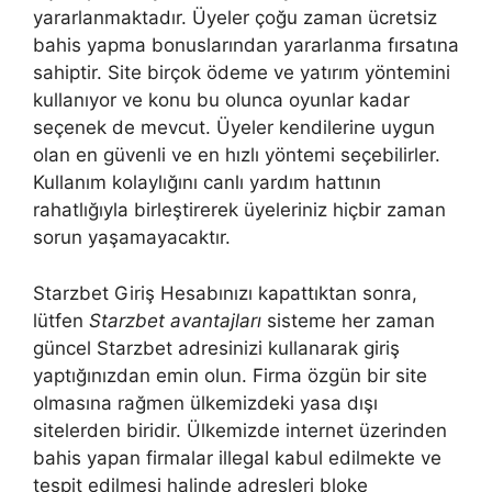
yararlanmaktadır. Üyeler çoğu zaman ücretsiz
bahis yapma bonuslarından yararlanma fırsatına
sahiptir. Site birçok ödeme ve yatırım yöntemini
kullanıyor ve konu bu olunca oyunlar kadar
seçenek de mevcut. Üyeler kendilerine uygun
olan en güvenli ve en hızlı yöntemi seçebilirler.
Kullanım kolaylığını canlı yardım hattının
rahatlığıyla birleştirerek üyeleriniz hiçbir zaman
sorun yaşamayacaktır.
Starzbet Giriş Hesabınızı kapattıktan sonra,
lütfen
Starzbet avantajları
sisteme her zaman
güncel Starzbet adresinizi kullanarak giriş
yaptığınızdan emin olun. Firma özgün bir site
olmasına rağmen ülkemizdeki yasa dışı
sitelerden biridir. Ülkemizde internet üzerinden
bahis yapan firmalar illegal kabul edilmekte ve
tespit edilmesi halinde adresleri bloke