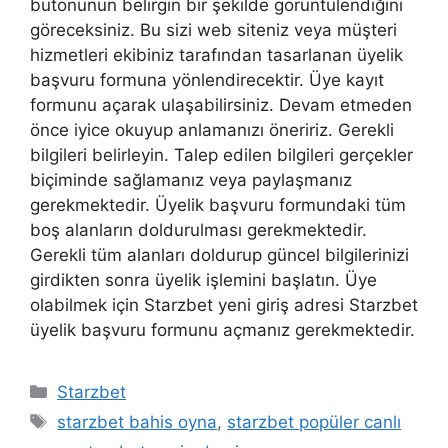
butonunun belirgin bir şekilde görüntülendiğini
göreceksiniz. Bu sizi web siteniz veya müşteri
hizmetleri ekibiniz tarafından tasarlanan üyelik
başvuru formuna yönlendirecektir. Üye kayıt
formunu açarak ulaşabilirsiniz. Devam etmeden
önce iyice okuyup anlamanızı öneririz. Gerekli
bilgileri belirleyin. Talep edilen bilgileri gerçekler
biçiminde sağlamanız veya paylaşmanız
gerekmektedir. Üyelik başvuru formundaki tüm
boş alanların doldurulması gerekmektedir.
Gerekli tüm alanları doldurup güncel bilgilerinizi
girdikten sonra üyelik işlemini başlatın. Üye
olabilmek için Starzbet yeni giriş adresi Starzbet
üyelik başvuru formunu açmanız gerekmektedir.
Kategoriler
Starzbet
Etiketler
starzbet bahis oyna
,
starzbet popüler canlı