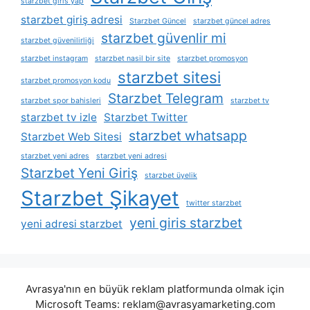
starzbet giris yap
starzbet giriş adresi
Starzbet Güncel
starzbet güncel adres
starzbet güvenlir mi
starzbet güvenilirliği
starzbet instagram
starzbet nasil bir site
starzbet promosyon
starzbet sitesi
starzbet promosyon kodu
Starzbet Telegram
starzbet spor bahisleri
starzbet tv
starzbet tv izle
Starzbet Twitter
starzbet whatsapp
Starzbet Web Sitesi
starzbet yeni adres
starzbet yeni adresi
Starzbet Yeni Giriş
starzbet üyelik
Starzbet Şikayet
twitter starzbet
yeni giris starzbet
yeni adresi starzbet
Avrasya'nın en büyük reklam platformunda olmak için
Microsoft Teams:
reklam@avrasyamarketing.com