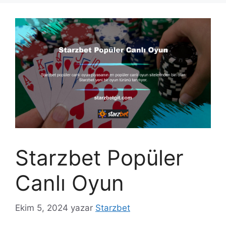
Starzbet Popüler
Canlı Oyun
Ekim 5, 2024
yazar
Starzbet