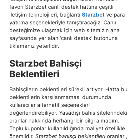
favori Starzbet canlı destek hattına çeşitli
iletişim teknolojileri, bağlantı
Starzbet
ve para
yatırma seçenekleriyle tanıştıracağız. Canlı
desteğimize ulaşmak için web sitemizin ana
sayfasında yer alan ‘canlı destek’ butonuna
tıklamanız yeterlidir.
Starzbet Bahisçi
Beklentileri
Bahisçilerin beklentileri sürekli artıyor. Hatta bu
beklentilerin karşılanmaması durumunda
kullanıcılar alternatif seçenekleri
değerlendirebiliyor. Yasadışı bahis sitelerindeki
oranlar hakkında herhangi bir bilgi almadım.
Toplu kuponlar kullanıldığında maliyet özellikle
önemlidir.
Starzbet bahisçi beklentileri
oranları,