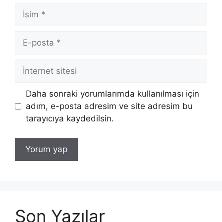
İsim
E-
posta
İnternet
sitesi
Daha sonraki yorumlarımda kullanılması için
adım, e-posta adresim ve site adresim bu
tarayıcıya kaydedilsin.
Son Yazılar