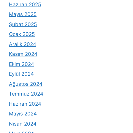
Haziran 2025
Mayıs 2025
Şubat 2025
Ocak 2025
Aralık 2024
Kasım 2024
Ekim 2024
Eylül 2024
Ağustos 2024
Temmuz 2024
Haziran 2024
Mayıs 2024
Nisan 2024