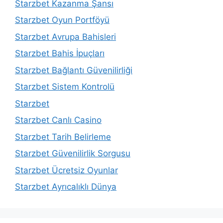
Starzbet Kazanma Şansı
Starzbet Oyun Portföyü
Starzbet Avrupa Bahisleri
Starzbet Bahis İpuçları
Starzbet Bağlantı Güvenilirliği
Starzbet Sistem Kontrolü
Starzbet
Starzbet Canlı Casino
Starzbet Tarih Belirleme
Starzbet Güvenilirlik Sorgusu
Starzbet Ücretsiz Oyunlar
Starzbet Ayrıcalıklı Dünya