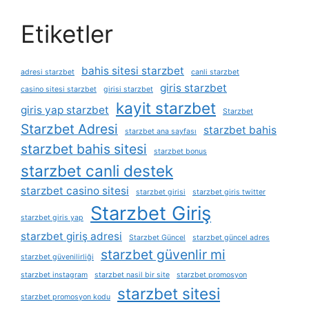
Etiketler
bahis sitesi starzbet
adresi starzbet
canli starzbet
giris starzbet
casino sitesi starzbet
girisi starzbet
kayit starzbet
giris yap starzbet
Starzbet
Starzbet Adresi
starzbet bahis
starzbet ana sayfası
starzbet bahis sitesi
starzbet bonus
starzbet canli destek
starzbet casino sitesi
starzbet girisi
starzbet giris twitter
Starzbet Giriş
starzbet giris yap
starzbet giriş adresi
Starzbet Güncel
starzbet güncel adres
starzbet güvenlir mi
starzbet güvenilirliği
starzbet instagram
starzbet nasil bir site
starzbet promosyon
starzbet sitesi
starzbet promosyon kodu