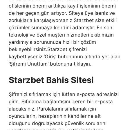
ofislerinin önemi arttıkça kayıt işleminin önemi
de her geçen gün artıyor. Siteye üye iseniz ve
zorluklarla karşılaşıyorsanız Starzbet size etkili
çözümler sunmaya kendini adamıştır. En son
teknoloji ve özel müşteri hizmetleri ekibimizin
yardımıyla sorununuza hızlı bir çözüm
bekleyebilirsiniz.Starzbet şifrenizi
kaybettiyseniz ‘Giriş’ butonunun altında yer alan
‘Şifremi Unuttum’ butonuna tıklayın.
Starzbet Bahis Sitesi
Şifrenizi sıfırlamak için lütfen e-posta adresinizi
girin. Sıfırlama bağlantısını içeren bir e-posta
alacaksınız. Parolalarını sıfırlamak için
oyuncuların, hesaplarının kendilerine ait
olduğunu doğrulayacak güvenlik sorularını