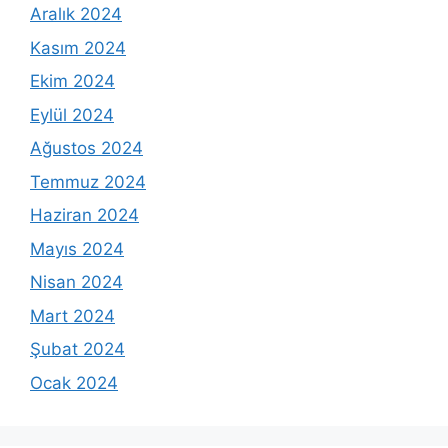
Aralık 2024
Kasım 2024
Ekim 2024
Eylül 2024
Ağustos 2024
Temmuz 2024
Haziran 2024
Mayıs 2024
Nisan 2024
Mart 2024
Şubat 2024
Ocak 2024