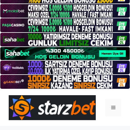
İçeriğe
atla
Menü