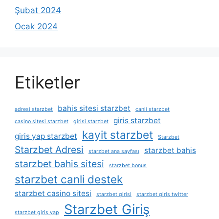
Şubat 2024
Ocak 2024
Etiketler
bahis sitesi starzbet
adresi starzbet
canli starzbet
giris starzbet
casino sitesi starzbet
girisi starzbet
kayit starzbet
giris yap starzbet
Starzbet
Starzbet Adresi
starzbet bahis
starzbet ana sayfası
starzbet bahis sitesi
starzbet bonus
starzbet canli destek
starzbet casino sitesi
starzbet girisi
starzbet giris twitter
Starzbet Giriş
starzbet giris yap