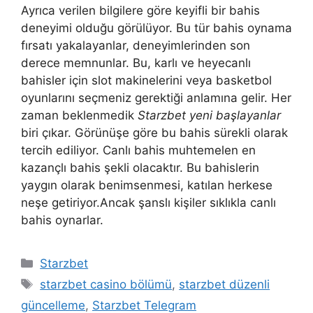
Ayrıca verilen bilgilere göre keyifli bir bahis
deneyimi olduğu görülüyor. Bu tür bahis oynama
fırsatı yakalayanlar, deneyimlerinden son
derece memnunlar. Bu, karlı ve heyecanlı
bahisler için slot makinelerini veya basketbol
oyunlarını seçmeniz gerektiği anlamına gelir. Her
zaman beklenmedik
Starzbet yeni başlayanlar
biri çıkar. Görünüşe göre bu bahis sürekli olarak
tercih ediliyor. Canlı bahis muhtemelen en
kazançlı bahis şekli olacaktır. Bu bahislerin
yaygın olarak benimsenmesi, katılan herkese
neşe getiriyor.Ancak şanslı kişiler sıklıkla canlı
bahis oynarlar.
Kategoriler
Starzbet
Etiketler
starzbet casino bölümü
,
starzbet düzenli
güncelleme
,
Starzbet Telegram