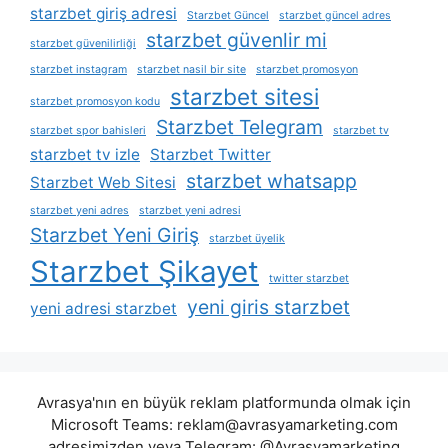
starzbet giriş adresi
Starzbet Güncel
starzbet güncel adres
starzbet güvenlir mi
starzbet güvenilirliği
starzbet instagram
starzbet nasil bir site
starzbet promosyon
starzbet sitesi
starzbet promosyon kodu
Starzbet Telegram
starzbet spor bahisleri
starzbet tv
starzbet tv izle
Starzbet Twitter
starzbet whatsapp
Starzbet Web Sitesi
starzbet yeni adres
starzbet yeni adresi
Starzbet Yeni Giriş
starzbet üyelik
Starzbet Şikayet
twitter starzbet
yeni giris starzbet
yeni adresi starzbet
Avrasya'nın en büyük reklam platformunda olmak için
Microsoft Teams:
reklam@avrasyamarketing.com
adresimizden veya Telegram: @Avrasyamarketing