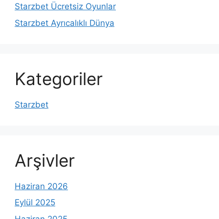
Starzbet Ücretsiz Oyunlar
Starzbet Ayrıcalıklı Dünya
Kategoriler
Starzbet
Arşivler
Haziran 2026
Eylül 2025
Haziran 2025