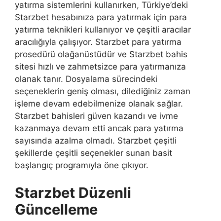
yatırma sistemlerini kullanırken, Türkiye’deki
Starzbet hesabınıza para yatırmak için para
yatırma teknikleri kullanıyor ve çeşitli aracılar
aracılığıyla çalışıyor. Starzbet para yatırma
prosedürü olağanüstüdür ve Starzbet bahis
sitesi hızlı ve zahmetsizce para yatırmanıza
olanak tanır. Dosyalama sürecindeki
seçeneklerin geniş olması, dilediğiniz zaman
işleme devam edebilmenize olanak sağlar.
Starzbet bahisleri güven kazandı ve ivme
kazanmaya devam etti ancak para yatırma
sayısında azalma olmadı. Starzbet çeşitli
şekillerde çeşitli seçenekler sunan basit
başlangıç ​​programıyla öne çıkıyor.
Starzbet Düzenli
Güncelleme