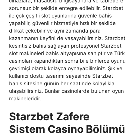
cihazlara, masaüstü bilgisayarlara ve tabletlere
sorunsuz bir şekilde entegre edilebilir. Starzbet
ile çok çeşitli slot oyunlarına güvenle bahis
yapabilir, güvenilir hizmetiyle hızlı bir şekilde
dikkat çekebilir ve aynı zamanda para
kazanmanın keyfini de yaşayabilirsiniz. Starzbet
kesintisiz bahis sağlayan profesyonel Starzbet
slot makineleri bahis altyapısına sahiptir ve Türk
casinoları kapandıktan sonra bile binlerce oyunu
çevrimiçi olarak kolayca oynayabilirsiniz. Şık ve
kullanıcı dostu tasarımı sayesinde Starzbet
bahis sitesine günün her saatinde kolaylıkla
ulaşabilirsiniz. Bunlar casinolarda bulunan oyun
makineleridir.
Starzbet Zafere
Sistem Casino Bölümü